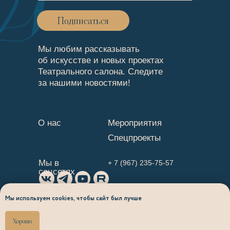
Подписаться
Мы любим рассказывать
об искусстве и новых проектах
Театрального cалона. Следите
за нашими новостями!
О нас
Мероприятия
Спецпроекты
Мы в
+ 7 (967) 235-75-57
соцсетях
Мы используем cookies, чтобы сайт был лучше
Политика
Политика
Хорошо
конфиденциальности
конфиденциальности
Сделано Si-team
Юридическая информация
Юридическая информация