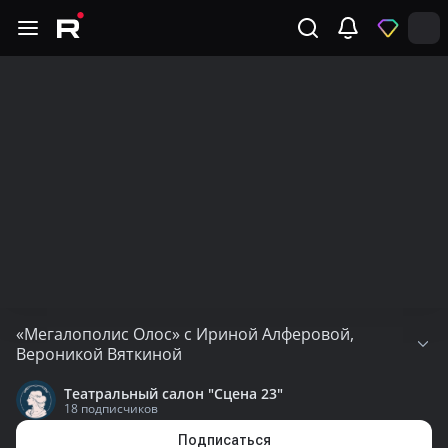
«Мегалополис Олос» с Ириной Алферовой,
Вероникой Вяткиной
Театральный салон "Сцена 23"
1
18 подписчиков
0
а
Подписаться